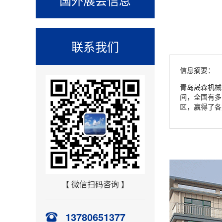
联系我们
信息摘要：
青岛晟森机械
间，全国有多
区，赢得了各
【 微信扫码咨询 】
13780651377